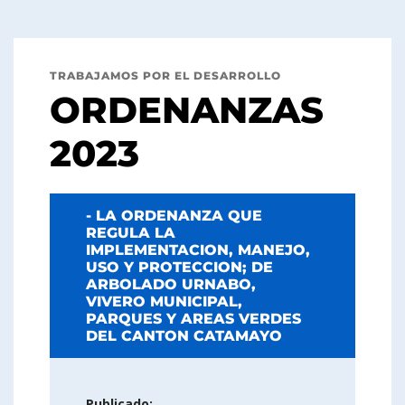
TRABAJAMOS POR EL DESARROLLO
ORDENANZAS
2023
- LA ORDENANZA QUE
REGULA LA
IMPLEMENTACION, MANEJO,
USO Y PROTECCION; DE
ARBOLADO URNABO,
VIVERO MUNICIPAL,
PARQUES Y AREAS VERDES
DEL CANTON CATAMAYO
Publicado: