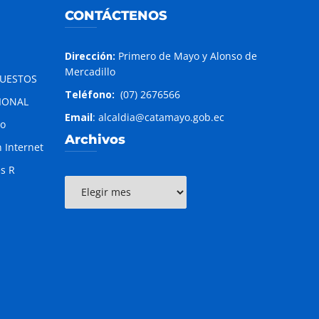
CONTÁCTENOS
Dirección:
Primero de Mayo y Alonso de
Mercadillo
PUESTOS
Teléfono:
(07) 2676566
IONAL
Email
: alcaldia@catamayo.gob.ec
to
Archivos
 Internet
es R
Archivos