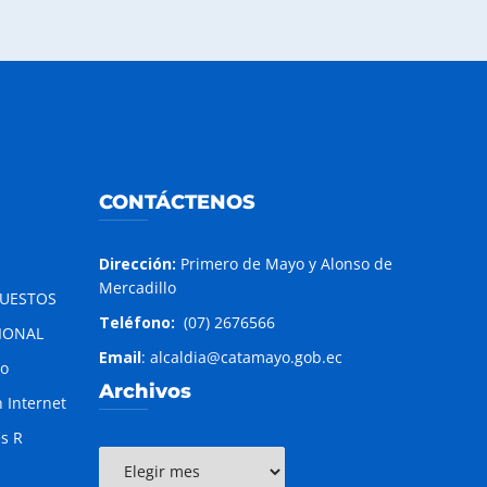
CONTÁCTENOS
Dirección:
Primero de Mayo y Alonso de
Mercadillo
PUESTOS
Teléfono:
(07) 2676566
IONAL
Email
: alcaldia@catamayo.gob.ec
to
Archivos
 Internet
es R
Archivos