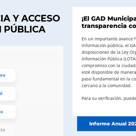
IA Y ACCESO
¡El GAD Municip
transparencia co
 PÚBLICA
En un importante avance ha
información pública, el G
disposiciones de la Ley Or
Información Pública (LOTAIP
compromiso con la ciudada
esté disponible de manera
ero
paso fundamental en la co
cercano a la comunidad.
il
Para su verificación, puede
io
Informe Anual 20
sto