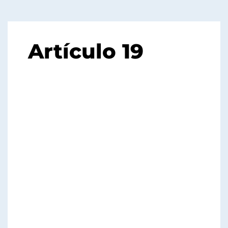
Artículo 19
1.1 Estructura
orgánica
Conjunto de datos
Metadatos
Diccionario de datos
1.2-1.3 Base Legal
regulaciones
procedimientos internos
1.4 Metas y objetivos