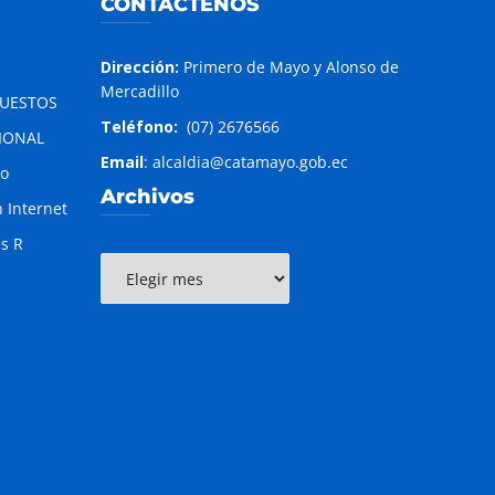
CONTÁCTENOS
Dirección:
Primero de Mayo y Alonso de
Mercadillo
PUESTOS
Teléfono:
(07) 2676566
IONAL
Email
: alcaldia@catamayo.gob.ec
to
Archivos
 Internet
es R
Archivos