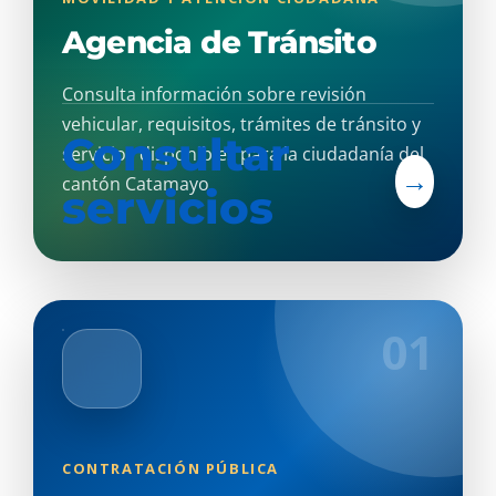
Agencia de Tránsito
Consulta información sobre revisión
vehicular, requisitos, trámites de tránsito y
Consultar
servicios disponibles para la ciudadanía del
→
cantón Catamayo.
servicios
01
CONTRATACIÓN PÚBLICA