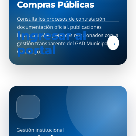
Compras Públicas
Consulta los procesos de contratación,
documentación oficial, publicaciones
Ingresar al
institucionales y enlaces relacionados con la
→
gestión transparente del GAD Municipal de
portal
Catamayo.
Gestión institucional