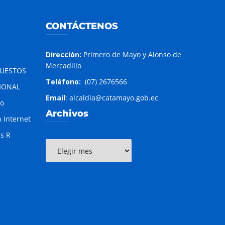
CONTÁCTENOS
Dirección:
Primero de Mayo y Alonso de
Mercadillo
PUESTOS
Teléfono:
(07) 2676566
IONAL
Email
: alcaldia@catamayo.gob.ec
to
Archivos
 Internet
es R
Archivos