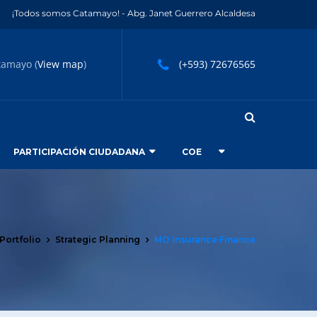
¡Todos somos Catamayo! - Abg. Janet Guerrero Alcaldesa
tamayo (
View map
)
(+593) 72676565
PARTICIPACIÓN CIUDADANA
COE
Portfolio
Strategic Planning
MO Insurance Finance