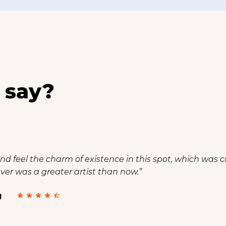
 say?
nd feel the charm of existence in this spot, which was cr
never was a greater artist than now.”
g