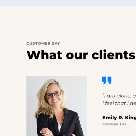
CUSTOMER SAY
What our clients
rtist
“I am alone, a
I feel that I 
Emily R. Kin
Manager TRX