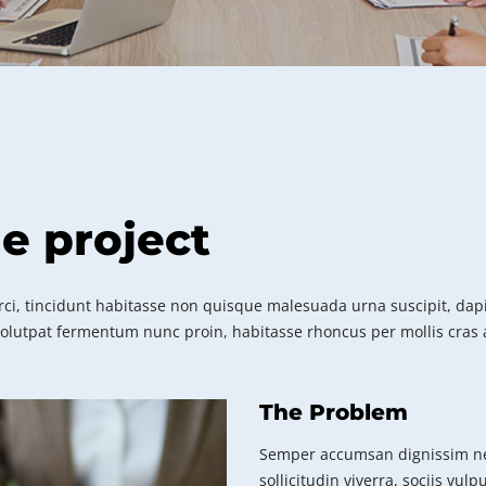
he project
ci, tincidunt habitasse non quisque malesuada urna suscipit, dapib
volutpat fermentum nunc proin, habitasse rhoncus per mollis cras a
The Problem
Semper accumsan dignissim ne
sollicitudin viverra, sociis vul