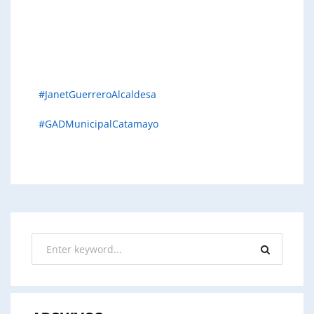
#JanetGuerreroAlcaldesa
#GADMunicipalCatamayo