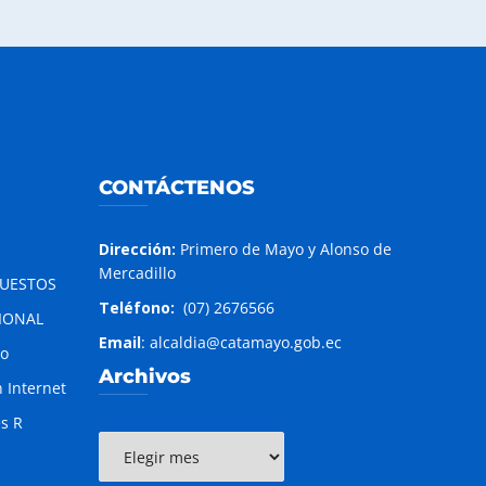
CONTÁCTENOS
Dirección:
Primero de Mayo y Alonso de
Mercadillo
PUESTOS
Teléfono:
(07) 2676566
IONAL
Email
: alcaldia@catamayo.gob.ec
to
Archivos
 Internet
es R
Archivos