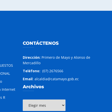
CONTÁCTENOS
Dirección:
Primero de Mayo y Alonso de
Mercadillo
PUESTOS
Teléfono:
(07) 2676566
IONAL
Email
: alcaldia@catamayo.gob.ec
to
Archivos
 Internet
es R
Archivos