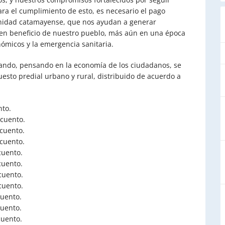
ara el cumplimiento de esto, es necesario el pago
unidad catamayense, que nos ayudan a generar
s en beneficio de nuestro pueblo, más aún en una época
nómicos y la emergencia sanitaria.
izando, pensando en la economía de los ciudadanos, se
esto predial urbano y rural, distribuido de acuerdo a
to.
uento.
uento.
uento.
ento.
ento.
ento.
uento.
ento.
ento.
ento.