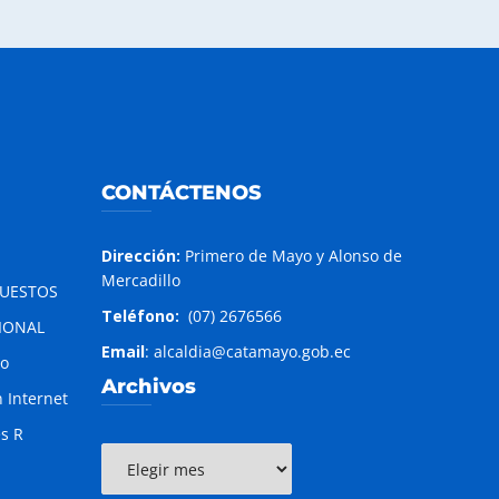
CONTÁCTENOS
Dirección:
Primero de Mayo y Alonso de
Mercadillo
PUESTOS
Teléfono:
(07) 2676566
IONAL
Email
: alcaldia@catamayo.gob.ec
to
Archivos
 Internet
es R
Archivos