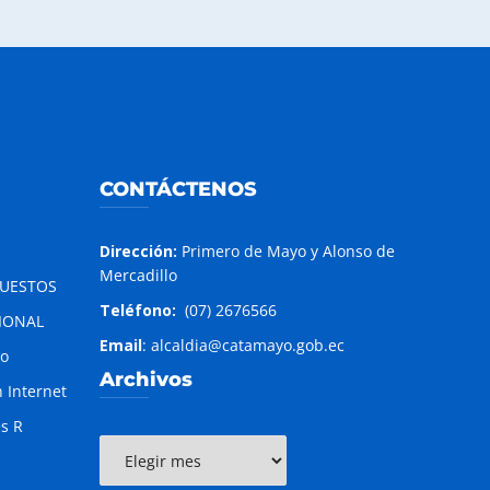
CONTÁCTENOS
Dirección:
Primero de Mayo y Alonso de
Mercadillo
PUESTOS
Teléfono:
(07) 2676566
IONAL
Email
: alcaldia@catamayo.gob.ec
to
Archivos
 Internet
es R
Archivos