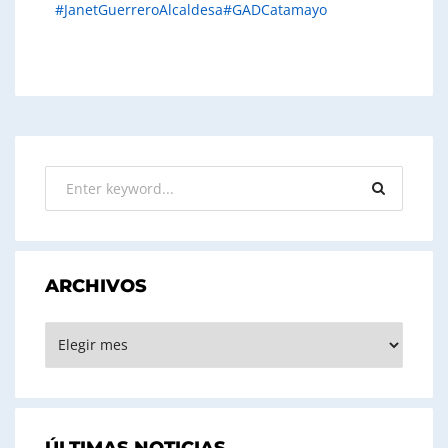
#JanetGuerreroAlcaldesa
#GADCatamayo
ARCHIVOS
ARCHIVOS
ÚLTIMAS NOTICIAS