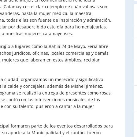
s. Catamayo es el claro ejemplo de cuán valiosas son
ivanderas, hasta la mujer médica, la maestra,
a, todas ellas son fuente de inspiración y admiración.
jar por desapercibido este día para homenajearlas,
os a nuestras mujeres catamayenses.
igió a lugares como la Bahía 24 de Mayo, Feria libre
achos jurídicos, oficinas, locales comerciales y demás
os, mujeres que laboran en estos ámbitos, recibían
la ciudad, organizamos un merecido y significativo
l alcalde y concejales, además de Mishel Jiménez,
rograma se realizó la entrega de presentes como rosas,
 se contó con las intervenciones musicales de los
e con su talento, pusieron a cantar a la mujer
pal formaron parte de los eventos desarrollados para
r su aporte a la Municipalidad y el cantón, fueron