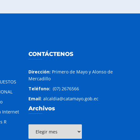
CONTÁCTENOS
Dirección:
Primero de Mayo y Alonso de
Mercadillo
PUESTOS
Teléfono:
(07) 2676566
IONAL
Email
: alcaldia@catamayo.gob.ec
to
Archivos
 Internet
es R
Archivos