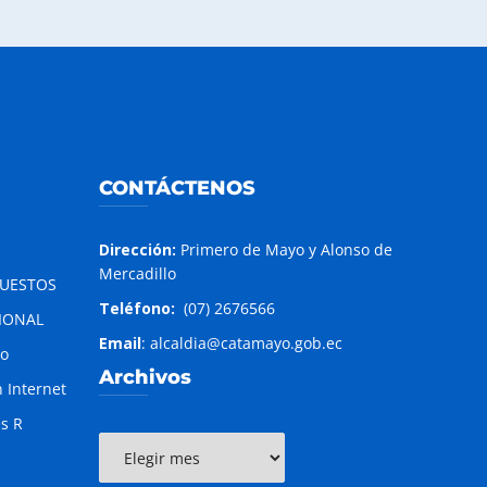
CONTÁCTENOS
Dirección:
Primero de Mayo y Alonso de
Mercadillo
PUESTOS
Teléfono:
(07) 2676566
IONAL
Email
: alcaldia@catamayo.gob.ec
to
Archivos
 Internet
es R
Archivos