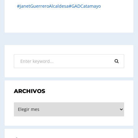
#JanetGuerreroAlcaldesa
#GADCatamayo
ARCHIVOS
ARCHIVOS