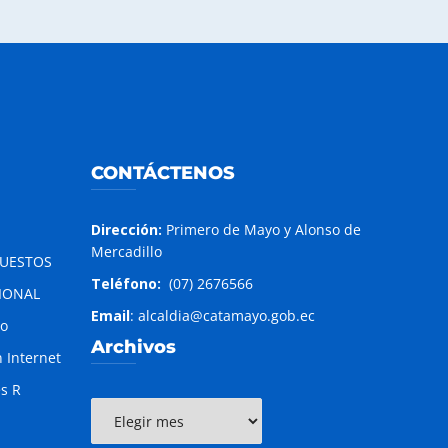
CONTÁCTENOS
Dirección:
Primero de Mayo y Alonso de
Mercadillo
PUESTOS
Teléfono:
(07) 2676566
IONAL
Email
: alcaldia@catamayo.gob.ec
to
Archivos
 Internet
es R
Archivos