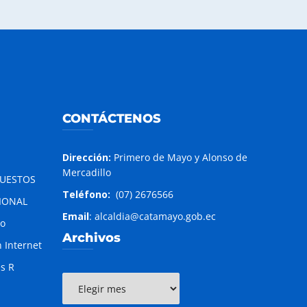
CONTÁCTENOS
Dirección:
Primero de Mayo y Alonso de
Mercadillo
PUESTOS
Teléfono:
(07) 2676566
IONAL
Email
: alcaldia@catamayo.gob.ec
to
Archivos
 Internet
es R
Archivos