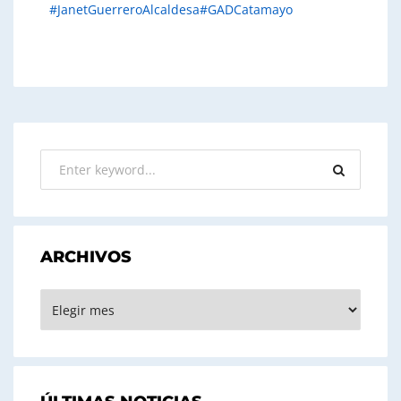
#JanetGuerreroAlcaldesa
#GADCatamayo
ARCHIVOS
ARCHIVOS