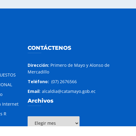
CONTÁCTENOS
Dirección:
Primero de Mayo y Alonso de
Mercadillo
PUESTOS
Teléfono:
(07) 2676566
IONAL
Email
: alcaldia@catamayo.gob.ec
to
Archivos
 Internet
es R
Archivos