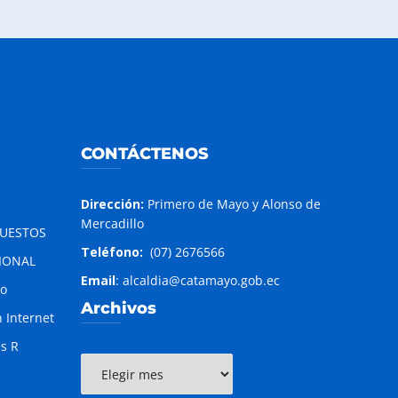
CONTÁCTENOS
Dirección:
Primero de Mayo y Alonso de
Mercadillo
PUESTOS
Teléfono:
(07) 2676566
IONAL
Email
: alcaldia@catamayo.gob.ec
to
Archivos
 Internet
es R
Archivos