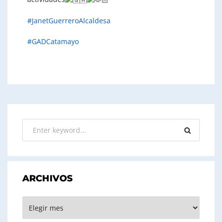
#JanetGuerreroAlcaldesa
#GADCatamayo
ARCHIVOS
ARCHIVOS