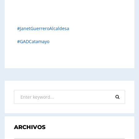
#JanetGuerreroAlcaldesa
#GADCatamayo
ARCHIVOS