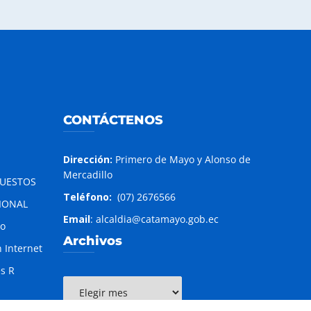
CONTÁCTENOS
Dirección:
Primero de Mayo y Alonso de
Mercadillo
PUESTOS
Teléfono:
(07) 2676566
IONAL
Email
: alcaldia@catamayo.gob.ec
to
Archivos
 Internet
es R
Archivos