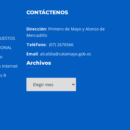
CONTÁCTENOS
Dirección:
Primero de Mayo y Alonso de
Mercadillo
PUESTOS
Teléfono:
(07) 2676566
IONAL
Email
: alcaldia@catamayo.gob.ec
to
Archivos
 Internet
es R
Archivos