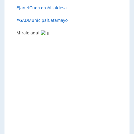
#JanetGuerreroAlcaldesa
#GADMunicipalCatamayo
Míralo aquí