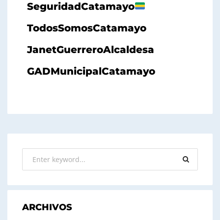
SeguridadCatamayo
TodosSomosCatamayo
JanetGuerreroAlcaldesa
GADMunicipalCatamayo
ARCHIVOS