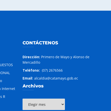
CONTÁCTENOS
Dirección:
Primero de Mayo y Alonso de
Mercadillo
PUESTOS
Teléfono:
(07) 2676566
IONAL
Email
: alcaldia@catamayo.gob.ec
to
Archivos
 Internet
es R
Archivos