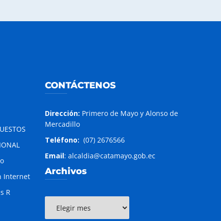
CONTÁCTENOS
Dirección:
Primero de Mayo y Alonso de
Mercadillo
PUESTOS
Teléfono:
(07) 2676566
IONAL
Email
: alcaldia@catamayo.gob.ec
to
Archivos
 Internet
es R
Archivos